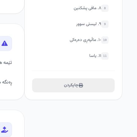
٨. مافی پشکنین
8
٩. لیستی سوور
9
١٠. ماڵپەڕی دەرەکی
10
١١. یاسا
11
ئێمە هە
ڕەنگە 
چاپکردن