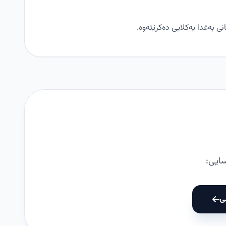
ی بەغدا یەکلایی دەکرێتەوە.
سایی:
ی