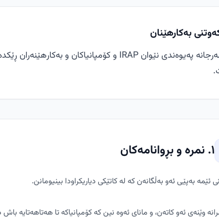
ەوتنی بەکارهێنان
.
١. نمرە و بڕوانامەکان
ی ئێمە بەپێی ئەو بەڵگانەن کە لە کاتێکی دیاریکراودا بینیومانن.
انە وێنەی ئەو کاتەن، و مانای ئەوە نین کە کۆمپانیاکە تا هەتاهەتایە باش 