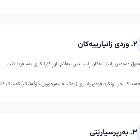
٢. وردی زانیارییەکان
وڵ دەدەین زانیارییەکان ڕاست بن، بەڵام بازاڕ گۆڕانکاری بەسەردا دێت.
هەندێک جار نوێکردنەوەی زانیاری (وەک بەسەرچوونی مۆڵەتێک) کەمێک کا
٣. بەرپرسیارێتی