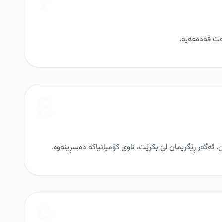
7
8
ئەگەر ڕێگریمان لێ بکرێت، ناوی کۆمپانیاکە دەسڕینەوە.
9