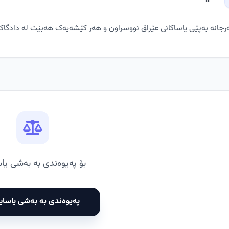
رجانە بەپێی یاساکانی عێراق نووسراون و هەر کێشەیەک هەبێت لە دادگاکان
بۆ پەیوەندی بە بەشی یا
پەیوەندی بە بەشی یاسای