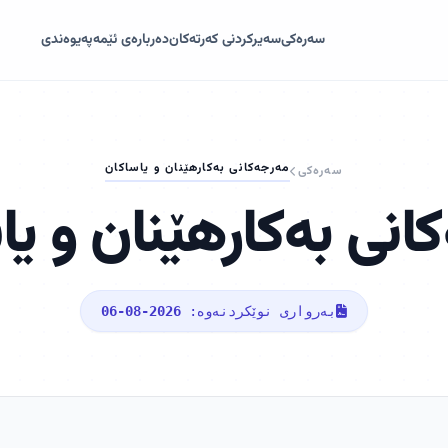
سەرەکی
سەیرکردنی کەرتەکان
دەربارەی ئێمە
پەیوەندی
مەرجەکانی بەکارهێنان و یاساکان
سەرەکی
انی بەکارهێنان و یا
بەرواری نوێکردنەوە:
2026-08-06