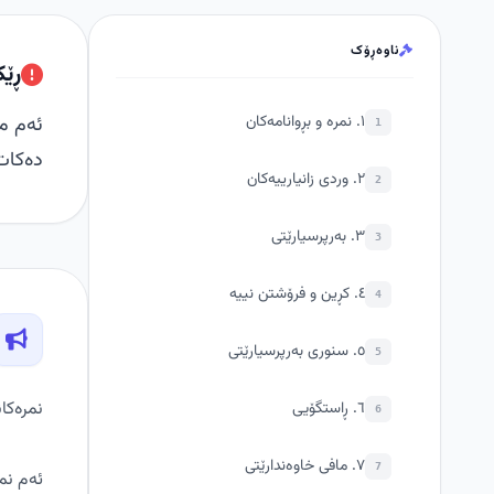
ناوەڕۆک
ڕێک
١. نمرە و بڕوانامەکان
1
دەکات
٢. وردی زانیارییەکان
2
٣. بەرپرسیارێتی
3
٤. کڕین و فرۆشتن نییە
4
٥. سنوری بەرپرسیارێتی
5
نمرەکان
٦. ڕاستگۆیی
6
٧. مافی خاوەندارێتی
7
ئەم نمر