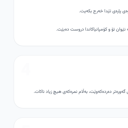
4
 گەورەتر دەردەکەوێت، بەڵام نمرەکەی هیچ زیاد ناکات.