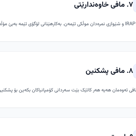
٧. مافی خاوەندارێتی
ەیە.
٨. مافی پشکنین
افی ئەوەمان هەیە هەر کاتێک بێت سەردانی کۆمپانیاکان بکەین بۆ پشکنین. 