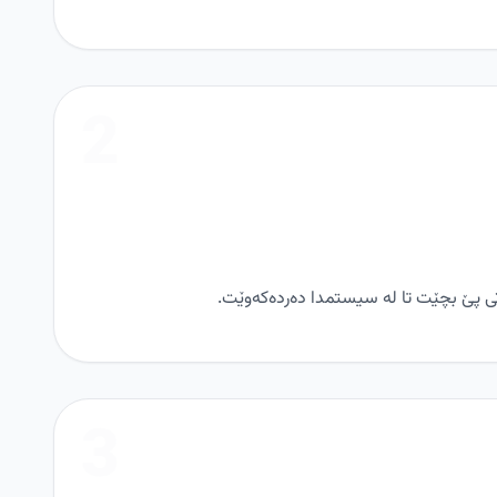
2
تی پێ بچێت تا لە سیستمدا دەردەکەوێت.
3