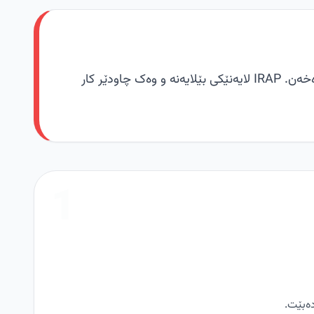
ئەم مەرجانە پەیوەندی نێوان IRAP و کۆمپانیاکان و بەکارهێنەران ڕێکدەخەن. IRAP لایەنێکی بێلایەنە و وەک چاودێر کار
1
دەبێت.