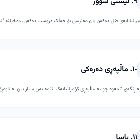
٩. لیستی سوور
مپانیایانەی فێڵ دەکەن یان مەترسی بۆ خەڵک دروست دەکەن، دەخرێنە "لی
١٠. ماڵپەڕی دەرەکی
ە ڕێگەی ئێمەوە چویتە ماڵپەڕی کۆمپانیایەک، ئێمە بەرپرسیار نین لە ناوەڕۆک
١١. یاسا