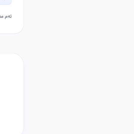
ئەم مە