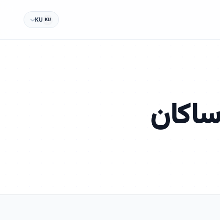
KU
KU
ساکان