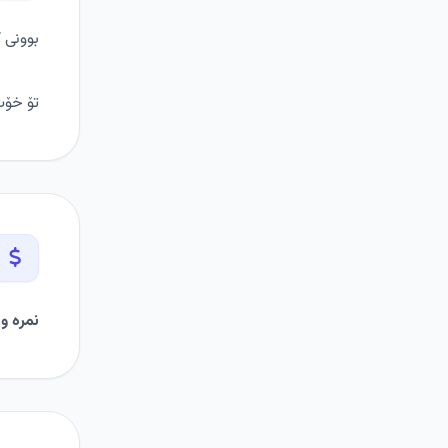
بوونی کۆمپانیا
تۆ خۆت بەرپرسیاریت ل
نمرە و 