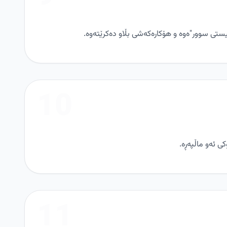
ستی سوور"ەوە و هۆکارەکەشی بڵاو دەکرێتەوە.
10
ی ئەو ماڵپەڕە.
11