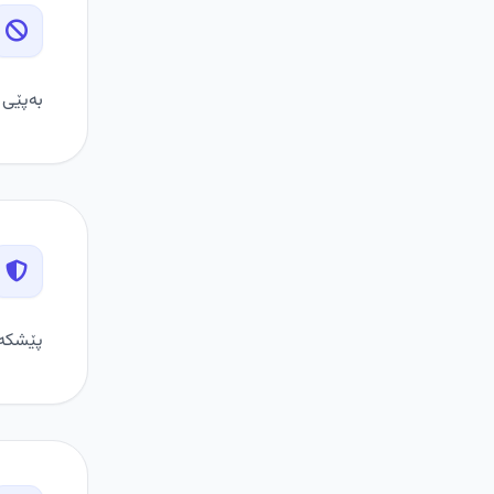
بەپێی ی
پێشکەش