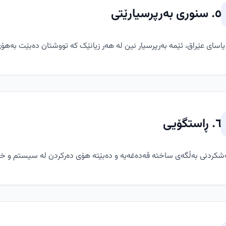
٥. سنوری بەرپرسیارێتی
اسای عێراق، ئێمە بەرپرسیار نین لە هەر زیانێک کە تووشتان دەبێت بەهۆی ب
٦. ڕاستگۆیی
کردنی بەڵگەی ساختە قەدەغەیە و دەبێتە هۆی دەرکردن لە سیستم و خستنە