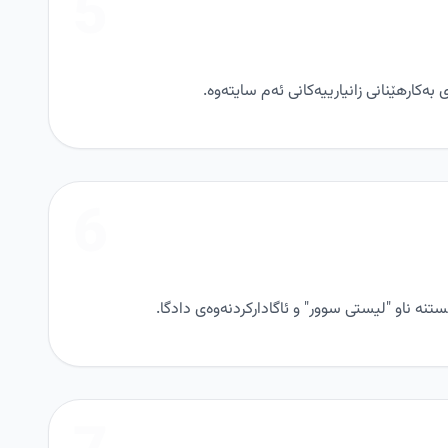
5
ەکارهێنانی زانیارییەکانی ئەم سایتەوە.
6
 ناو "لیستی سوور" و ئاگادارکردنەوەی دادگا.