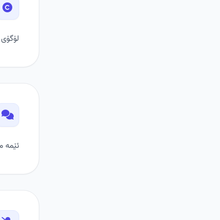
لۆگۆی IRAP و شێوازی نمرەدان موڵکی ئێمەن. بەکارهێنانی لۆگۆی ئێمە بەبێ مۆڵەت قەدەغ
ئێمە م