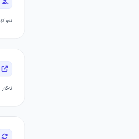
ئەو کۆ
ئەگەر ل