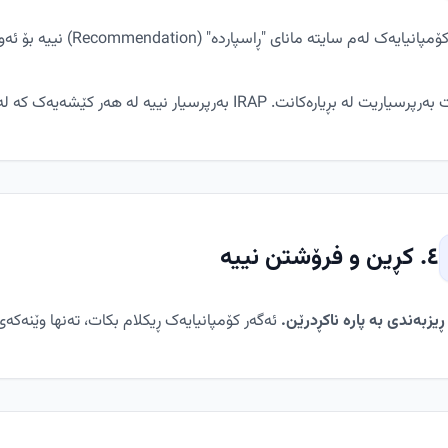
یەک لەم سایتە مانای "ڕاسپاردە" (Recommendation) نییە بۆ ئەوەی پارەی تێدا خەرج بکەیت.
ە بڕیارەکانت. IRAP بەرپرسیار نییە لە هەر کێشەیەک کە لە نێوان تۆ و کۆمپانیاکاندا دروست دەبێت.
٤. کڕین و فرۆشتن نییە
ڕیزبەندی بە پارە ناکڕدرێن.
ئەگەر کۆمپانیایەک ڕیکلام بکات، تەنها وێنەکەی