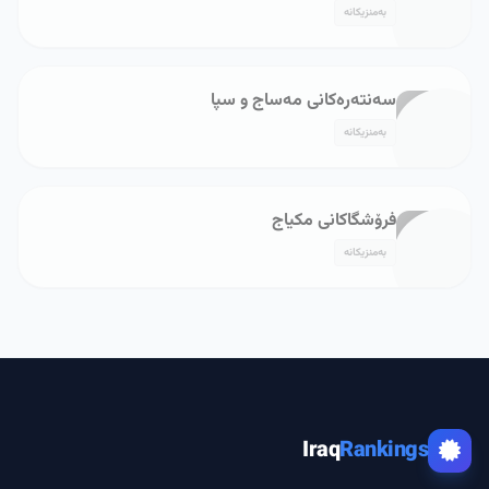
بەمنزیکانە
سەنتەرەکانی مەساج و سپا
بەمنزیکانە
فرۆشگاکانی مکیاج
بەمنزیکانە
Iraq
Rankings