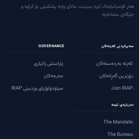
هەر کۆمپانیایەک لێرە ببینیت، مانای وایە پشکنینی بۆ کراوە و
جێگەی متمانەیە.
سەیرکردنی کەرتەکان
GOVERNANCE
کەرتە بەردەستەکان
پاراستنی زانیاری
زۆرترین گەڕانەکان
مەرجەکان
Join IRAP
میتۆدۆلۆژیای وردبینی IRAP
دەربارەی ئێمە
The Mandate
The Bureau