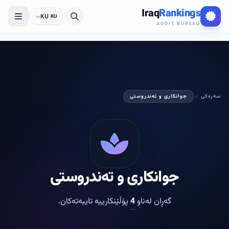
Iraq
Rankings
KU
KU
AUDIT BUREAU
سەرەکی
جوانکاری و تەندروستی
جوانکاری و تەندروستی
گەڕان لەناو
4
پۆڵێنکارییە تایبەتەکان.