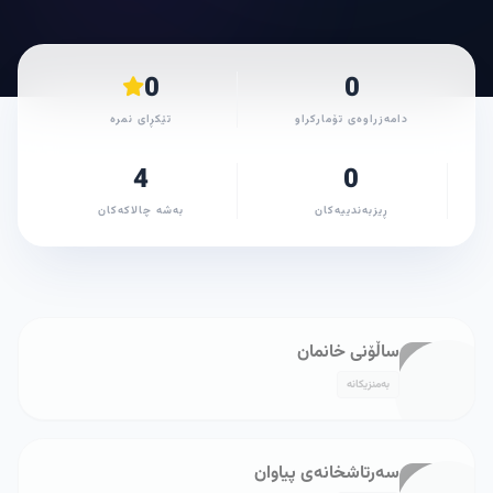
0
0
دامەزراوەی تۆمارکراو
تێکڕای نمرە
4
0
ڕیزبەندییەکان
بەشە چالاکەکان
ساڵۆنی خانمان
بەمنزیکانە
سەرتاشخانەی پیاوان