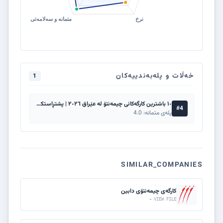
خەڵات و پلەبەندییەکان
1
١٠ باشترین کارگەکانی چیمەنتۆ لە عێراق ٢٠٢٦ | پشتڕاستکراوە و وردبینیکراو
#4
پلەی متمانە: 4.0
SIMILAR_COMPANIES
کارگەى چیمەنتۆی دابین
VIEW FILE →