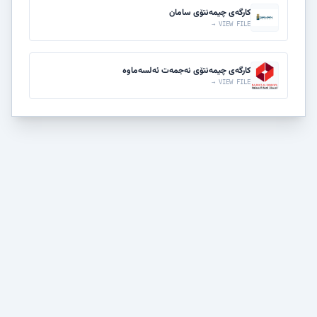
کارگەى چیمەنتۆی سامان
VIEW FILE →
کارگەى چیمەنتۆی نەجمەت ئەلسەماوە
VIEW FILE →