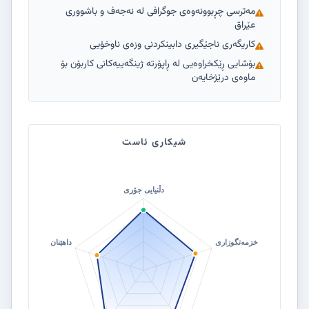
مەترسی چڕبوونەوەی جوگرافی لە نەجەف و باشووری
عێراق
کاریگەری ناجێگیری دابینکردنی وزەی ناوخۆیی
بۆشایی ڕێکخراوەیی لە ڕاپۆرتە ژینگەییەکانی کاربۆن بۆ
ماوەی درێژخایەن
شیکاری ئاست