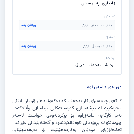
زانیاری پەیوەندی
تەلەفۆن
پیشان بدە
/// تەلەفۆن ///
ئیمەیڵ
پیشان بدە
/// ئیمەیڵ ///
ناونیشان
الرحمة - نەجەف - عێراق
کورتەی دامەزراوە
کارگەی چیمەنتۆی کار نەجەف، کە دەکەوێتە عێراق، یاریزانێکی
سەرەکییە لە پیشەسازی کەرەستەکانی بیناسازی وڵاتەکەدا.
ئەم کارگەیە دامەزراوە بۆ پڕکردنەوەی خواست لەسەر
چیمەنتۆ لە پڕۆژەکانی ئاوەدانکردنەوە و گەشەپێدانی عێراقدا،
تەکنەلۆژیای مۆدێرن بەکاردەهێنێت بۆ بەرهەمهێنانی