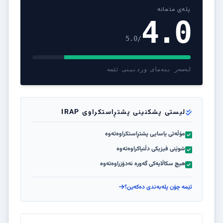
پلەی متمانە
4.0
/5.0
لەسەر بنەمای وردبینی ئێمە
لیستی پشکنینی پشتڕاستکراوی IRAP
مۆڵەتی یاسایی پشتڕاستکراوەتەوە
شوێنی فیزیکی دڵنیاکراوەتەوە
هیچ سکاڵایەکی گەورە نەدۆزراوەتەوە
ئێمە چۆن پلەبەندی دەکەین؟