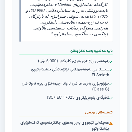
کارگەکە تەکنەلۆژیای FLSmidth بەکاردەهێنێت.
پایەندبوونێکی بەرز بە ستانداردەکانی ISO 9001 و
ISO 17025 هەیە. شوێنی ستراتیژی لە پارێزگای
نەجەف (ڕەحیمیە) باڵادەستی دابینکردنی
هەرێمی مسۆگەر دەکات. سیستەمی پاڵاوتنی
ژینگەیی بە بەڵگەوە سەلمێنراوە."
تایبەتمەندییە پەسەندکراوەکان
بەرهەمی ڕۆژانەی بەرزی کلینکەر (6,000 تۆن)
سیستەمی بەرهەمهێنانی ئۆتۆماتیکی پێشکەوتووی
FLSmidth
جۆراوجۆری بەرهەمەکان لەوانە چیمەنتۆی بیرە نەوتەکان
(Class G)
تاقیگەی باوەڕپێکراوی ISO/IEC 17025
تێبینییەکانی وردبینی
هەیکەلی تێچووی بەرز بەهۆی چاککردنەوەی تەکنەلۆژیای
پێشکەوتوو