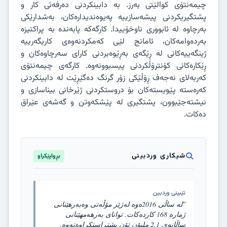
چیمەنتۆی کوالێتی بەرز. بە دابینکردنی دەرفەتی کار و
پشتگیریکردنی پیشەسازییە پەیوەندیدارەکان، بەشدارێکی
بەرچاوە لە ئابووری ناوخۆییدا. کارگەکە پابەندە بە پراکتیزە
بەردەوامەکان، ئامانج لێی کەمکردنەوەی کاریگەرییە
ژینگەییەکانی لە ڕێگەی بەڕێوەبردنی کارای سەرچاوەکان و
ڕێکارەکانی کۆنترۆڵکردنی پیسبوونەوە. کارگەی چیمەنتۆی
کەربەلای نەجەف ڕۆڵێکی زۆر گرنگ دەگێڕێت لە دابینکردنی
کەرەستە پێویستەکان بۆ دروستکردنی ژێرخانی بیناسازی و
نیشتەجێبوون، پشتگیری لە پێشکەوتن و گەشەی عێراق
دەکات.
شیکاری وردبینی
بڕواپێکراو
تێبینی وردبین
"لە ساڵی 2016ەوە لەژێر مۆڵەتی وەبەرهێنانی
ژمارە 168 کاردەکات. توانای بەرهەمهێنانی
ساڵانەی 2.1 ملیۆن تۆن پشتڕاستکراوەتەوە.