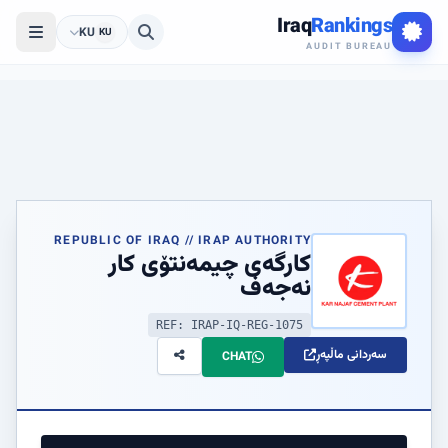
Iraq
Rankings
KU
KU
AUDIT BUREAU
REPUBLIC OF IRAQ // IRAP AUTHORITY
کارگەی چیمەنتۆی کار
نەجەف
REF: IRAP-IQ-REG-1075
سەردانی ماڵپەڕ
CHAT