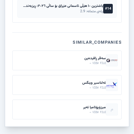
باشترین ١٠ هێڵی ئاسمانی عێراق بۆ ساڵی ٢٠٢٦: ڕیزبەندی نرخ و سەلامەتی
#14
پلەی متمانە: 2.9
SIMILAR_COMPANIES
سەقر ڕافیدەین
VIEW FILE →
ئەلناسیر وینگس
VIEW FILE →
میزۆپۆتامیا ئەیر
م
VIEW FILE →