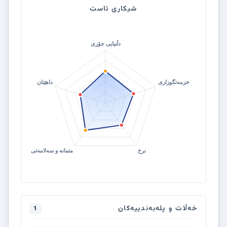
شیکاری ئاست
خەڵات و پلەبەندییەکان
1