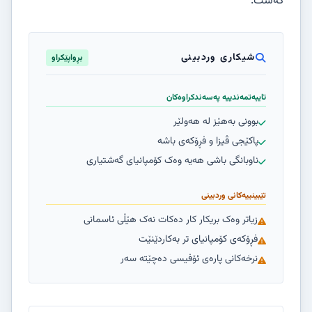
گەشت.
شیکاری وردبینی
بڕواپێکراو
تایبەتمەندییە پەسەندکراوەکان
بوونی بەهێز لە هەولێر
پاکێجی ڤیزا و فڕۆکەی باشە
ناوبانگی باشی هەیە وەک کۆمپانیای گەشتیاری
تێبینییەکانی وردبینی
زیاتر وەک بریکار کار دەکات نەک هێڵی ئاسمانی
فڕۆکەی کۆمپانیای تر بەکاردێنێت
نرخەکانی پارەی ئۆفیسی دەچێتە سەر