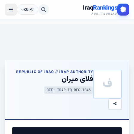
Iraq
Rankings
KU
KU
AUDIT BUREAU
REPUBLIC OF IRAQ // IRAP AUTHORITY
فلای میران
ف
REF: IRAP-IQ-REG-1046