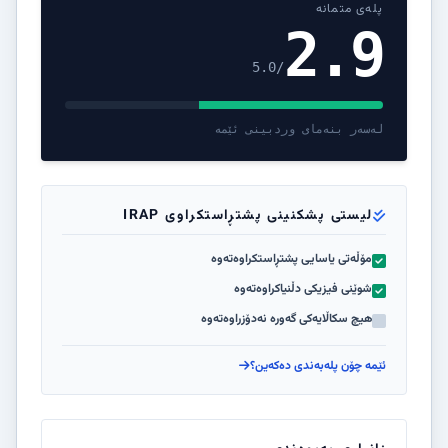
پلەی متمانە
2.9
/5.0
لەسەر بنەمای وردبینی ئێمە
لیستی پشکنینی پشتڕاستکراوی IRAP
مۆڵەتی یاسایی پشتڕاستکراوەتەوە
شوێنی فیزیکی دڵنیاکراوەتەوە
هیچ سکاڵایەکی گەورە نەدۆزراوەتەوە
ئێمە چۆن پلەبەندی دەکەین؟