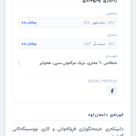
زانیاری پەیوەندی
تەلەفۆن
پیشان بدە
/// تەلەفۆن ///
ئیمەیڵ
پیشان بدە
/// ئیمەیڵ ///
ناونیشان
شەقامی ٦٠ مەتری، نزیک مزگەوتی سپی، هەولێر
SOCIAL PROFILES
کورتەی دامەزراوە
دابینکەری خزمەتگوزاری فڕۆکەوانی و کاری نووسینگەكانی