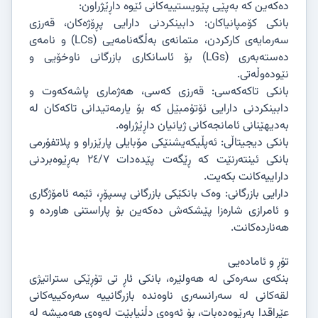
دەکەین کە بەپێی پێویستییەکانی ئێوە داڕێژراون:
بانکی کۆمپانیاکان: دابینکردنی دارایی پڕۆژەکان، قەرزی
سەرمایەی کارکردن، متمانەی بەڵگەنامەیی (LCs) و نامەی
دەستەبەری (LGs) بۆ ئاسانکاری بازرگانی ناوخۆیی و
نێودەوڵەتی.
بانکی تاکەکەسی: قەرزی کەسی، هەژماری پاشەکەوت و
دابینکردنی دارایی ئۆتۆمبێل کە بۆ یارمەتیدانی تاکەکان لە
بەدیهێنانی ئامانجەکانی ژیانیان داڕێژراوە.
بانکی دیجیتاڵی: ئەپڵیکەیشنێکی مۆبایلی پارێزراو و پلاتفۆرمی
بانکی ئینتەرنێت کە ڕێگەت پێدەدات ٢٤/٧ بەڕێوەبردنی
داراییەکانت بکەیت.
دارایی بازرگانی: وەک بانکێکی بازرگانی پسپۆڕ، ئێمە ئامۆژگاری
و ئامرازی شارەزا پێشکەش دەکەین بۆ پاراستنی هاوردە و
هەناردەکانت.
تۆڕ و ئامادەیی
بنکەی سەرەکی لە هەولێرە، بانکی ئاڕ تی تۆڕێکی ستراتیژی
لقەکانی لە سەرانسەری ناوەندە بازرگانییە سەرەکییەکانی
عێراقدا بەڕێوەدەبات، بۆ ئەوەی دڵنیابێت لەوەی هەمیشە لە