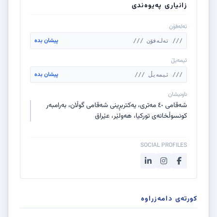
زانیاری پەیوەندی
تەلەفۆن
پیشان بدە
/// تەلەفۆن ///
ئیمەیڵ
پیشان بدە
/// ئیمەیڵ ///
ناونیشان
شەقامی ٤٠ مەتری، یەکتربڕینی شەقامی گوڵان، بەرامبەر
کونسوڵخانەی تورکیا، هەولێر، عێراق
SOCIAL PROFILES
کورتەی دامەزراوە