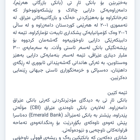
بەخێربێن بۆ بانکی ئاڕ تی (بانکی بازرگانی هەرێم)،
دامەزراوەیەکی دارایی چالاک و پێشکەوتووخواز کە
تەرخانکراوە بۆ بەهێزکردنی خەڵک و بازرگانییەکانی عێراق. لە
تەمموزی ٢٠٠١ لە هەرێمی کوردستان دامەزراوە و لە ساڵی
٢٠٠٦ وەک کۆمپانیایەکی پشکداری تایبەت تۆمارکراوە، ئێمە لە
دابینکەرێکی دارایی ناوخۆییەوە گەشەمان کردووە بۆ
پێشەنگێکی بانکی لەسەر ئاستی وڵات. بە سەرمایەی ٣٠٠
ملیار دیناری عێراقی، ئێمە لەسەر بنەمایەکی دارایی بەهێز
وەستاوین، بە ئەرکی هاندانی گەشەپێدانی ئابووری لە ڕێگەی
داهێنان، دەسپاکی و خزمەتگوزاری ئاستی جیهانی ڕێنمایی
دەکرێین.
ئێمە کێین
بانکی ئاڕ تی بە دیدگای مۆدێرنکردنی کەرتی بانکی عێراق
دامەزراوە. لەلایەن بانکی ناوەندی عێراق (CBI) مۆڵەتی
پێدراوە، پێشتر بە بانکی ئەمێراڵد (Emerald Bank) دەناسرا
پێش ئەوەی ناوەکەی بگۆڕدرێت بۆ ڕەنگدانەوەی تەماحە
فراوانەکانی ناوچەیی و نێودەوڵەتی.
شانازی دەکەین کە بانکێکین ڕەگ و ڕیشەی قووڵی ناوخۆیی