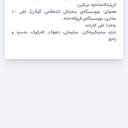
کڕیارەکانمانەوە نزیکین:
هەولێر: نووسینگەی سەرەکی (شەقامی گوڵان)، لقی ١٠٠
مەتری، نووسینگەی فڕۆکەخانە.
بەغدا: لقی کەڕادە.
شارە سەرەکییەکان: سلێمانی، دهۆک، کەرکوک، بەسرە و
زاخۆ.