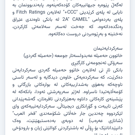
لەگەڵ پێوەرە جیهانییەکان کۆدەکەینەوە. پابەندبوونمان بە
نایابی لە پلەی کرێدیتی "CCC+" لەلایەن Fitch Ratings و
پلەی بەردەوامی "2A" CAMEL لە بانکی ناوەندی عێراق
ڕەنگدەداتەوە، کە جەخت لەسەر سەلامەتی کارکردن،
نەختینە و بەڕێوەبردنی دروست دەکاتەوە.
سەرکردایەتیمان
خاتوون حەمیلە عەبدولسەتار جومعە (حەمیلە گەردی)
سەرۆکی ئەنجومەنی کارگێڕی
بانکی ئاڕ تی لەلایەن خاتوو حەمیلە گەردی سەرکردایەتی
دەکرێت، کە سەرکردەیەکی خاوەن دیدگایە و لەسەر ئاستی
ناوچەکە بەهۆی بەشدارییەکانی لە بوارەکانی بازرگانی و
کۆمەڵایەتیدا ناسراوە. لەژێر سەرپەرشتی ئەودا، بانکەکە لە
پێشینەی کارەکانی داناوە بەهێزکردنی ئافرەتان، گەشەپێدانی
کەرتی تایبەت و گۆڕانکاری دیجیتاڵی. سەرکردایەتییەکەی وای
لێکردووە چەندین جار خەڵاتی شکۆمەندی "فخر العرب"
(شانازی عەرەب) لە دوبەی بەدەستبهێنێت، وەک
دانپێدانانێک بۆ ڕۆڵی لە باشترکردنی کوالێتی ژیان و بارودۆخی