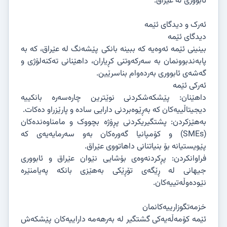
ئابووری لە عێراق.
ئەرک و دیدگای ئێمە
دیدگای ئێمە
بینینی ئێمە ئەوەیە کە ببینە بانکی پێشەنگ لە عێراق، کە بە
پابەندبوونمان بە سەرکەوتنی کڕیاران، داهێنانی تەکنەلۆژی و
گەشەی ئابووری بەردەوام بناسرێین.
ئەرکی ئێمە
داهێنان: پێشکەشکردنی نوێترین چارەسەرە بانکییە
دیجیتاڵییەکان کە بەڕێوەبردنی دارایی سادە و پارێزراو دەکات.
بەهێزکردن: پشتگیریکردنی پڕۆژە بچووک و مامناوەندەکان
(SMEs) و کۆمپانیا گەورەکان بەو سەرمایەیەی کە
پێویستیانە بۆ بنیاتنانی داهاتووی عێراق.
فراوانکردن: پڕکردنەوەی بۆشایی نێوان عێراق و ئابووری
جیهانی لە ڕێگەی تۆڕێکی بەهێزی بانکە پەیامنێرە
نێودەوڵەتییەکان.
خزمەتگوزارییەکانمان
ئێمە کۆمەڵەیەکی گشتگیر لە بەرهەمە داراییەکان پێشکەش