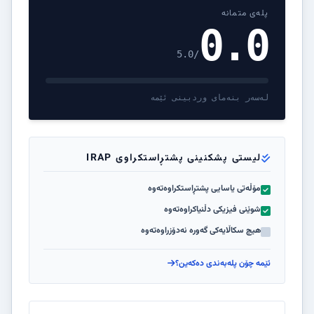
پلەی متمانە
0.0
/5.0
لەسەر بنەمای وردبینی ئێمە
لیستی پشکنینی پشتڕاستکراوی IRAP
مۆڵەتی یاسایی پشتڕاستکراوەتەوە
شوێنی فیزیکی دڵنیاکراوەتەوە
هیچ سکاڵایەکی گەورە نەدۆزراوەتەوە
ئێمە چۆن پلەبەندی دەکەین؟