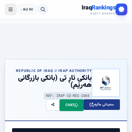
Iraq
Rankings
KU
KU
AUDIT BUREAU
REPUBLIC OF IRAQ // IRAP AUTHORITY
بانکی ئاڕ تی (بانکی بازرگانی
هەرێم)
REF: IRAP-IQ-REG-1084
سەردانی ماڵپەڕ
CHAT