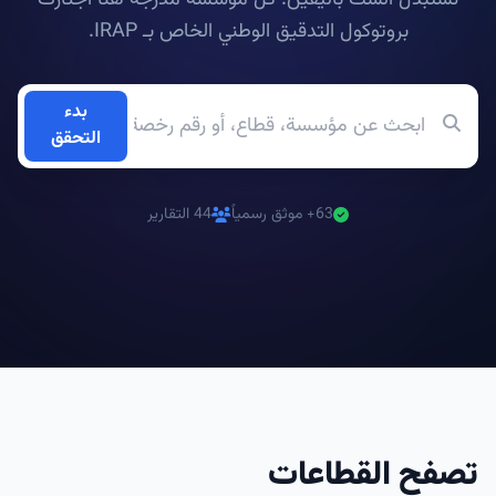
نستبدل الشك باليقين. كل مؤسسة مدرجة هنا اجتازت
بروتوكول التدقيق الوطني الخاص بـ IRAP.
بدء
التحقق
63+ موثق رسمياً
44 التقارير
تصفح القطاعات