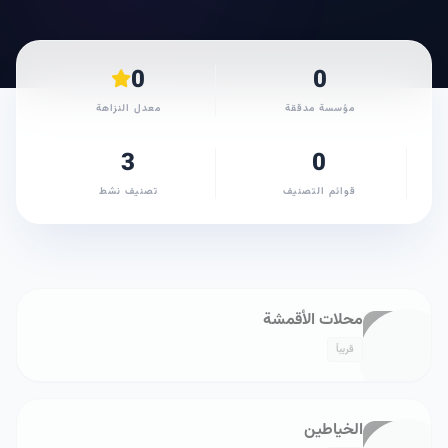
0
0
مؤسسة مدققة
معدل النزاهة
3
0
قوائم التصنيف
تصنيف نشط
محلات الأقمشة
قريباً
الخياطين