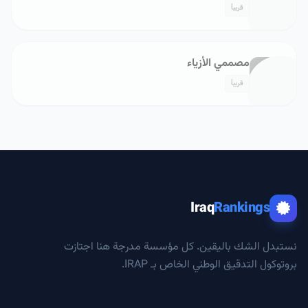
قريباً
مصممي الأزياء
قريباً
Iraq
Rankings
نستبدل الشك باليقين. كل مؤسسة مدرجة هنا اجتازت
بروتوكول التدقيق الوطني الخاص بـ IRAP.